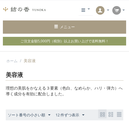
メニュー
ご注文金額5,000円（税別）以上お買い上げで
送料無料！
/
美容液
ホーム
美容液
理想の美肌をかなえる３要素（色白、なめらか、ハリ・弾力）へ
導く成分を有効に配合しました。
ソート番号の小さい順
12 件ずつ表示