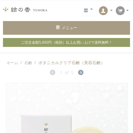
メニュー
ご注文金額5,000円（税別）以上お買い上げで
送料無料！
/
/
ボタニカルクリア石鹸（美容石鹸）
ホーム
石鹸
1
of
5