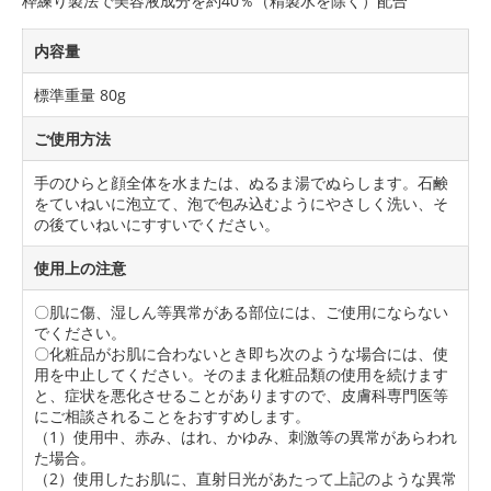
枠練り製法で美容液成分を約40％（精製水を除く）配合
内容量
標準重量 80g
ご使用方法
手のひらと顔全体を水または、ぬるま湯でぬらします。石鹸
をていねいに泡立て、泡で包み込むようにやさしく洗い、そ
の後ていねいにすすいでください。
使用上の注意
〇肌に傷、湿しん等異常がある部位には、ご使用にならない
でください。
〇化粧品がお肌に合わないとき即ち次のような場合には、使
用を中止してください。そのまま化粧品類の使用を続けます
と、症状を悪化させることがありますので、皮膚科専門医等
にご相談されることをおすすめします。
（1）使用中、赤み、はれ、かゆみ、刺激等の異常があらわれ
た場合。
（2）使用したお肌に、直射日光があたって上記のような異常