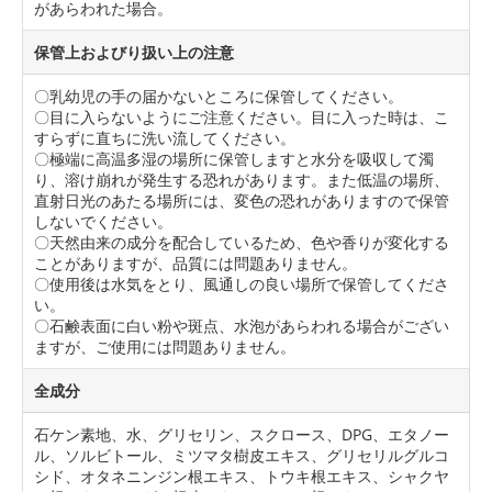
があらわれた場合。
保管上およびり扱い上の注意
〇乳幼児の手の届かないところに保管してください。
〇目に入らないようにご注意ください。目に入った時は、こ
すらずに直ちに洗い流してください。
〇極端に高温多湿の場所に保管しますと水分を吸収して濁
り、溶け崩れが発生する恐れがあります。また低温の場所、
直射日光のあたる場所には、変色の恐れがありますので保管
しないでください。
〇天然由来の成分を配合しているため、色や香りが変化する
ことがありますが、品質には問題ありません。
〇使用後は水気をとり、風通しの良い場所で保管してくださ
い。
〇石鹸表面に白い粉や斑点、水泡があらわれる場合がござい
ますが、ご使用には問題ありません。
全成分
石ケン素地、水、グリセリン、スクロース、DPG、エタノー
ル、ソルビトール、ミツマタ樹皮エキス、グリセリルグルコ
シド、オタネニンジン根エキス、トウキ根エキス、シャクヤ